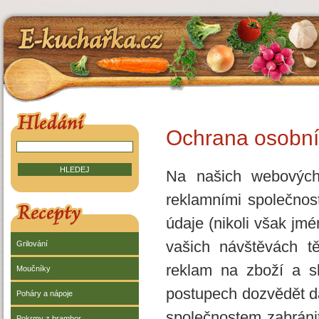
E-kuchařka.cz
HLEDÁNÍ V RECEPTECH
Ochrana osobní
Na našich webových
reklamními společnost
RECEPTY
údaje (nikoli však jmé
vašich návštěvách t
Grilování
reklam na zboží a sl
Moučníky
postupech dozvědět da
Poháry a nápoje
společnostem zabránit
Pokrmy z brambor