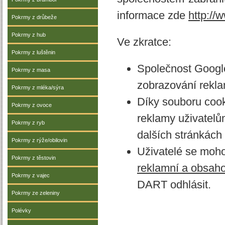
informace zde
http://
Pokrmy z drůbeže
Pokrmy z hub
Ve zkratce:
Pokrmy z luštěnin
Společnost Google,
Pokrmy z masa
zobrazování rekla
Pokrmy z mléka/sýra
Díky souboru coo
Pokrmy z ovoce
reklamy uživatelů
Pokrmy z ryb
dalších stránkách 
Pokrmy z rýže/obilovin
Uživatelé se moh
Pokrmy z těstovin
reklamní a obsah
Pokrmy z vajec
DART odhlásit.
Pokrmy ze zeleniny
Polévky