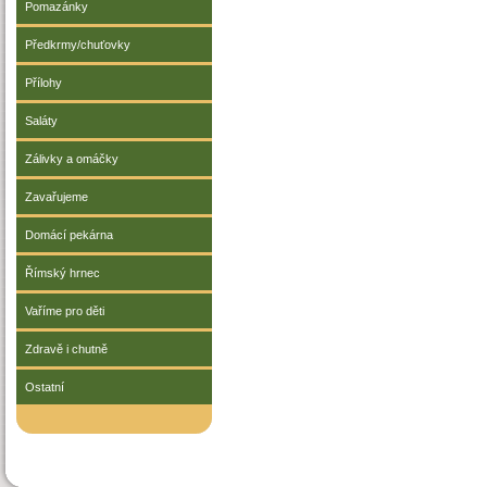
Pomazánky
Předkrmy/chuťovky
Přílohy
Saláty
Zálivky a omáčky
Zavařujeme
Domácí pekárna
Římský hrnec
Vaříme pro děti
Zdravě i chutně
Ostatní