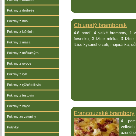
Pokrmy z drůbeže
Pokrmy z hub
Chlupatý bramborák
Pokrmy z luštěnin
4-6 porcí: 4 velké brambory, 1 v
česneku, 3 lžíce mléka, 3 lžíce
Pokrmy z masa
lžíce kysaného zelí, majoránka, sů
Pokrmy z mléka/sýra
Pokrmy z ovoce
Pokrmy z ryb
Pokrmy z rýže/obilovin
Pokrmy z těstovin
Pokrmy z vajec
Francouzské brambory
Pokrmy ze zeleniny
4 porc
velkých
Polévky
uzeného 