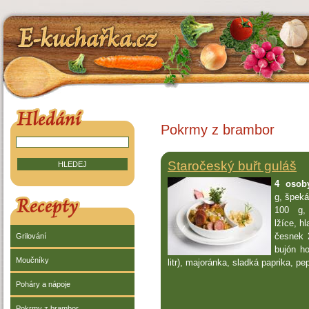
E-kuchařka.cz
HLEDÁNÍ V RECEPTECH
Pokrmy z brambor
Staročeský buřt guláš
4 osob
g, špeká
RECEPTY
100 g, 
lžíce, h
česnek 2
Grilování
bujón ho
Moučníky
litr), majoránka, sladká paprika, pe
Poháry a nápoje
Pokrmy z brambor