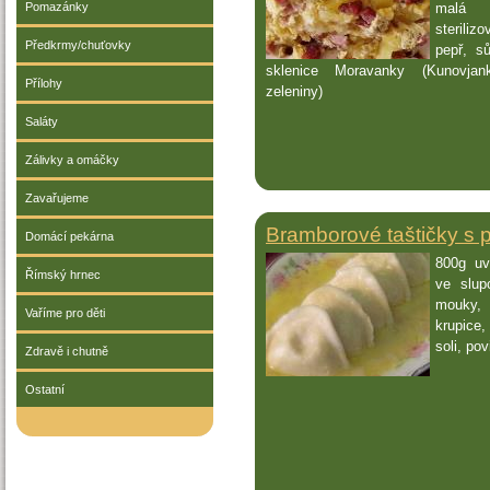
Pomazánky
malá
sterili
Předkrmy/chuťovky
pepř, sů
sklenice Moravanky (Kunovja
Přílohy
zeleniny)
Saláty
Zálivky a omáčky
Zavařujeme
Bramborové taštičky s p
Domácí pekárna
800g uv
Římský hrnec
ve slup
mouky
Vaříme pro děti
krupice,
soli, pov
Zdravě i chutně
Ostatní