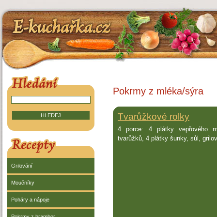
E-kuchařka.cz
HLEDÁNÍ V RECEPTECH
Pokrmy z mléka/sýra
Tvarůžkové rolky
4 porce: 4 plátky vepřového 
tvarůžků, 4 plátky šunky, sůl, grilo
RECEPTY
Grilování
Moučníky
Poháry a nápoje
Pokrmy z brambor