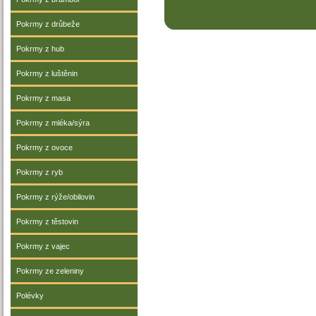
Pokrmy z drůbeže
Pokrmy z hub
Pokrmy z luštěnin
Pokrmy z masa
Pokrmy z mléka/sýra
Pokrmy z ovoce
Pokrmy z ryb
Pokrmy z rýže/obilovin
Pokrmy z těstovin
Pokrmy z vajec
Pokrmy ze zeleniny
Polévky