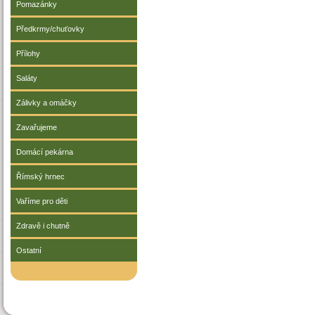
Pomazánky
Předkrmy/chuťovky
Přílohy
Saláty
Zálivky a omáčky
Zavařujeme
Domácí pekárna
Římský hrnec
Vaříme pro děti
Zdravě i chutně
Ostatní