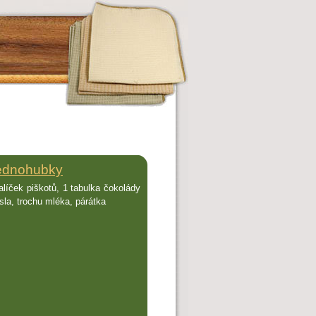
ednohubky
alíček piškotů, 1 tabulka čokolády
sla, trochu mléka, párátka