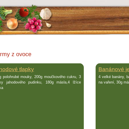
rmy z ovoce
hodové tlapky
Banánové j
g polohrubé mouky, 200g moučkového cukru, 3
4 velké banány, b
ky jahodového pudinku, 180g másla,4 lžíce
na vaření, 30g má
ka