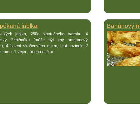
pékaná jablka
Banánový m
elkých jablka, 250g plnotučného tvarohu, 4
ímky Pribiňáčku (může být jiný smetanový
m), 4 balení skořicového cukru, hrst rozinek, 2
e rumu, 1 vejce, trocha mléka.