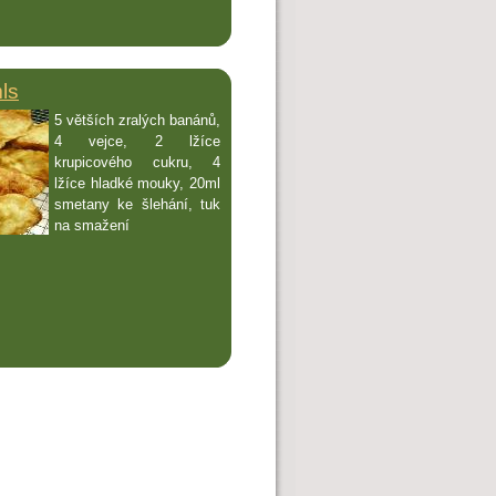
ls
5 větších zralých banánů,
4 vejce, 2 lžíce
krupicového cukru, 4
lžíce hladké mouky, 20ml
smetany ke šlehání, tuk
na smažení