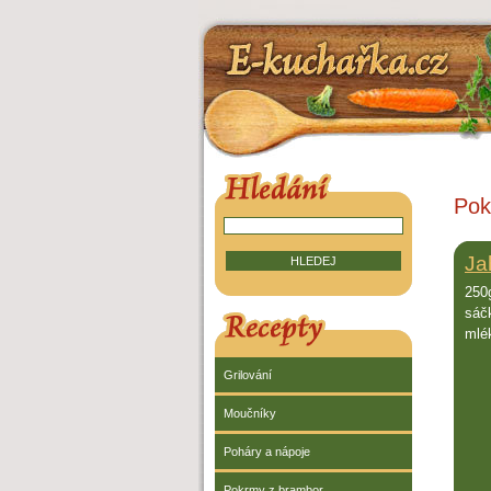
E-kuchařka.cz
HLEDÁNÍ V RECEPTECH
Pok
Ja
250
sáč
RECEPTY
mlé
Grilování
Moučníky
Poháry a nápoje
Pokrmy z brambor