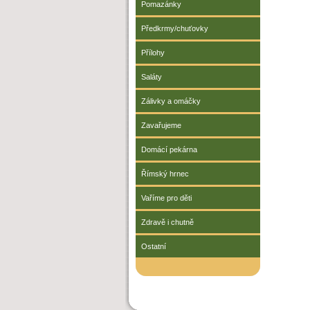
Pomazánky
Předkrmy/chuťovky
Přílohy
Saláty
Zálivky a omáčky
Zavařujeme
Domácí pekárna
Římský hrnec
Vaříme pro děti
Zdravě i chutně
Ostatní