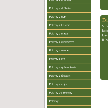
Pokrmy z drůbeže
Pokrmy z hub
Za
Pokrmy z luštěnin
5 v
kel
Pokrmy z masa
kré
lžíc
Pokrmy z mléka/sýra
Pokrmy z ovoce
Pokrmy z ryb
Pokrmy z rýže/obilovin
Pokrmy z těstovin
Pokrmy z vajec
Pokrmy ze zeleniny
Polévky