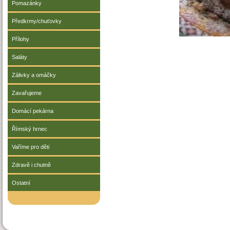
Pomazánky
Předkrmy/chuťovky
Přílohy
Saláty
Zálivky a omáčky
Zavařujeme
Domácí pekárna
Římský hrnec
Vaříme pro děti
Zdravě i chutně
Ostatní