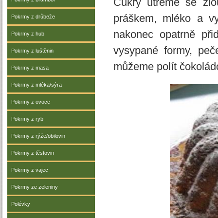
Cukry utřeme se žlo
práškem, mléko a v
Pokrmy z drůbeže
nakonec opatrně př
Pokrmy z hub
vysypané formy, peč
Pokrmy z luštěnin
můžeme polít čokolád
Pokrmy z masa
Pokrmy z mléka/sýra
Pokrmy z ovoce
Pokrmy z ryb
Pokrmy z rýže/obilovin
Pokrmy z těstovin
Pokrmy z vajec
Pokrmy ze zeleniny
Polévky