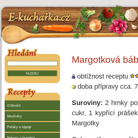
E-kuchařka.cz
HLEDÁNÍ V RECEPTECH
Margotková bá
obtížnost receptu
doba přípravy cca. 7
RECEPTY
Suroviny:
2 hrnky pol
Grilování
cukr, 1 kypřící práše
Moučníky
Margotky
Poháry a nápoje
Pokrmy z brambor