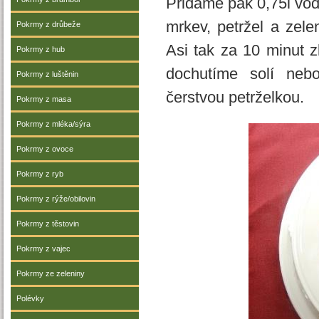
Přidáme pak 0,75l vod
mrkev, petržel a zel
Pokrmy z drůbeže
Asi tak za 10 minut z
Pokrmy z hub
dochutíme solí neb
Pokrmy z luštěnin
čerstvou petrželkou.
Pokrmy z masa
Pokrmy z mléka/sýra
Pokrmy z ovoce
Pokrmy z ryb
Pokrmy z rýže/obilovin
Pokrmy z těstovin
Pokrmy z vajec
Pokrmy ze zeleniny
Polévky