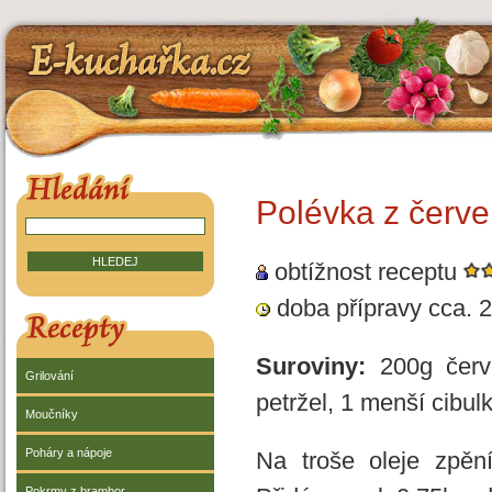
E-kuchařka.cz
HLEDÁNÍ V RECEPTECH
Polévka z červ
obtížnost receptu
doba přípravy cca. 2
RECEPTY
Suroviny:
200g červe
Grilování
petržel, 1 menší cibul
Moučníky
Poháry a nápoje
Na troše oleje zpěn
Pokrmy z brambor