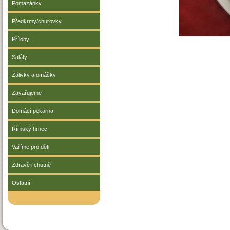
Pomazánky
Předkrmy/chuťovky
Přílohy
Saláty
Zálivky a omáčky
Zavařujeme
Domácí pekárna
Římský hrnec
Vaříme pro děti
Zdravě i chutně
Ostatní